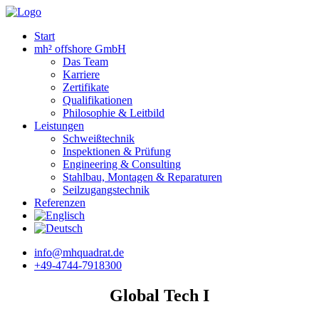
Start
mh² offshore GmbH
Das Team
Karriere
Zertifikate
Qualifikationen
Philosophie & Leitbild
Leistungen
Schweißtechnik
Inspektionen & Prüfung
Engineering & Consulting
Stahlbau, Montagen & Reparaturen
Seilzugangstechnik
Referenzen
info@mhquadrat.de
+49-4744-7918300
Global Tech I